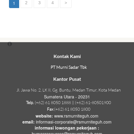
1
2
3
4
>
Kontak Kami
PT Murni Sadar Tbk
Kantor Pusat
Jl. Jawa No. 2, LK II, Gg. Buntu, Medan Timur, Kota Medan
Sumatera Utara - 20231
Telp.
(+62) 61 8050 1888 || (+62) 61-80501900
Fax
(+62) 61 8050 1800
website:
www.rsmurniteguh.com
email:
informasi-corporate@rsmurniteguh.com
informasi lowongan pekerjaan :
humanresources@rsmurniteguh.com