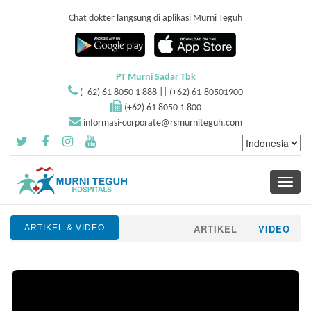
Chat dokter langsung di aplikasi Murni Teguh
PT Murni Sadar Tbk
(+62) 61 8050 1 888 || (+62) 61-80501900
(+62) 61 8050 1 800
informasi-corporate@rsmurniteguh.com
Toggle
navigati
ARTIKEL
VIDEO
ARTIKEL & VIDEO