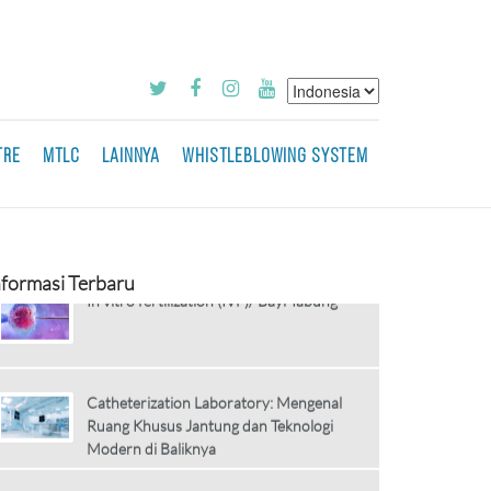
PITRIASIS VERSIKOLOR
Stunting dan Wasting
TRE
MTLC
LAINNYA
WHISTLEBLOWING SYSTEM
In vitro fertilization (IVF)/ Bayi Tabung
nformasi Terbaru
Catheterization Laboratory: Mengenal
Ruang Khusus Jantung dan Teknologi
Modern di Baliknya
Coronary Artery Bypass Grafting:
Indikasi Klinis, Teknik Operasi, dan Inovasi