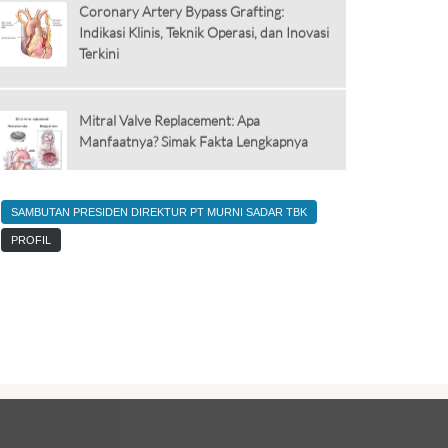
Terkini
Mitral Valve Replacement: Apa
Manfaatnya? Simak Fakta Lengkapnya
SAMBUTAN PRESIDEN DIREKTUR PT MURNI SADAR TBK
PITRIASIS VERSIKOLOR
PROFIL
Stunting dan Wasting
In vitro fertilization (IVF)/ Bayi Tabung