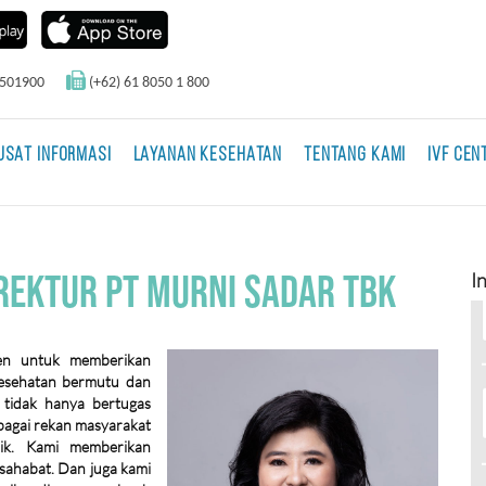
0501900
(+62) 61 8050 1 800
USAT INFORMASI
LAYANAN KESEHATAN
TENTANG KAMI
IVF CEN
REKTUR PT MURNI SADAR TBK
I
en untuk memberikan
kesehatan bermutu dan
 tidak hanya bertugas
bagai rekan masyarakat
aik. Kami memberikan
 sahabat. Dan juga kami