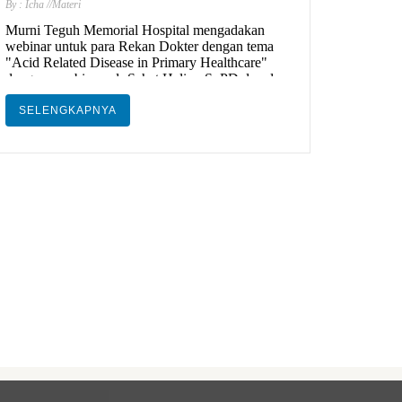
By : Icha
//Materi
Murni Teguh Memorial Hospital mengadakan
webinar untuk para Rekan Dokter dengan tema
"Acid Related Disease in Primary Healthcare"
dengan pembicara dr Sahat Halim, SpPD dan dr
Herryanto L. Tobing, SpPD-KGEH
SELENGKAPNYA
Webinar ini terakreditasi IDI dan mendapatkan
SKP. Ayo daftarkan diri anda segera.
WEBINAR GRATIS !! Contact person tertera di
brosur. Tempat terbatas!!