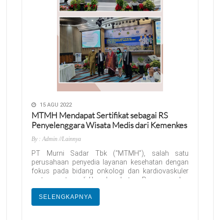
15 AGU 2022
MTMH Mendapat Sertifikat sebagai RS
Penyelenggara Wisata Medis dari Kemenkes
By : Admin
//Lainnya
PT Murni Sadar Tbk (“MTMH”), salah satu
perusahaan penyedia layanan kesehatan dengan
fokus pada bidang onkologi dan kardiovaskuler
serta pusat pendidikan kesehatan. Perseroan dan
Perusahaan memiliki 6 rumah sakit di Medan,
Jakarta, Bali dan Tangerang. PT Murni Sadar Tbk
SELENGKAPNYA
pada tanggal 15 Agustus 2022 telah menerima
sertifikat sebagai Rumah Sakit penyelenggara