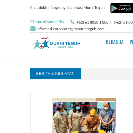
Chat dokter langsung di aplikasi Murni Teguh
PT Murni Sadar Tbk
(+62) 61 8050 1 888 || (+62) 61-8
informasi-corporate@rsmurniteguh.com
BERANDA
P
BERITA & KEGIATAN