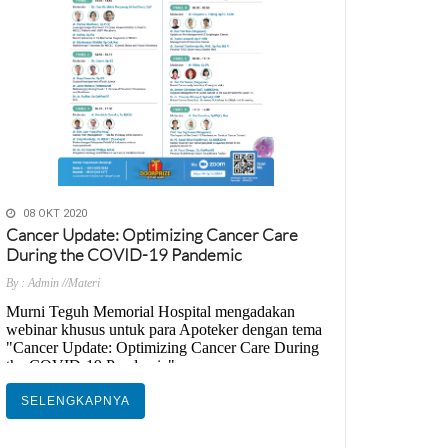
08 OKT 2020
Cancer Update: Optimizing Cancer Care
During the COVID-19 Pandemic
By : Admin
//Materi
Murni Teguh Memorial Hospital mengadakan
webinar khusus untuk para Apoteker dengan tema
"Cancer Update: Optimizing Cancer Care During
the COVID-19 Pandemic".
Webinar ini terakreditasi IDI dan mendapatkan
SELENGKAPNYA
SKP. Ayo daftarkan diri anda segera. WEBINAR
GRATIS !! Contact person yang tertera di brosur.