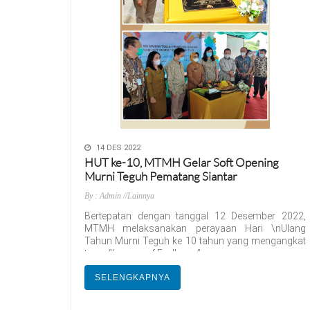
14 DES 2022
HUT ke-10, MTMH Gelar Soft Opening
Murni Teguh Pematang Siantar
By : Admin
//Lainnya
Bertepatan dengan tanggal 12 Desember 2022,
MTMH melaksanakan perayaan Hari \nUlang
Tahun Murni Teguh ke 10 tahun yang mengangkat
tema “Legacy of Exellency”.
Tema ini bermaksud untuk menyempurnakan
perjalanan perusahaan dan menjaga
SELENGKAPNYA
reputasi perusahaan yang tak ternilai harganya.