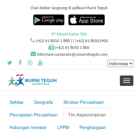
Chat dokter langsung di aplikasi Murni Teguh
PT Murni Sadar Tbk
(+62) 61 8050 1 888 || (+62) 61-80501900
(+62) 61 8050 1 800
informasi-corporate@rsmurniteguh.com
Toggle
navigati
Sekilas
Geografis
Struktur Perusahaan
Pencapaian Perusahaan
Tim Kepemimpinan
Hubungan Investor
LPPM
Penghargaan