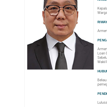
Kepal
Warga
RIWA
Armen
PENG
Armen 
Loan O
Sebelu
Wakil
HUBU
Beliau
pemeg
PEND
Lulusa