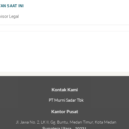
AN SAAT INI
isor Legal
Kontak Kami
PT Murni Sadar Tbk
Kantor Pusat
Jl. Jawa No. 2, LK II, Gg. Buntu, Medan Timur, Kota Medan
Sumatera Utara - 20231