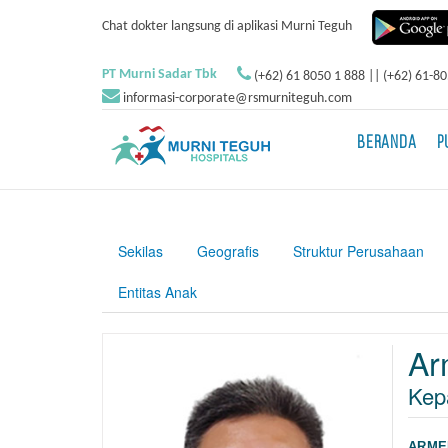
Chat dokter langsung di aplikasi Murni Teguh
PT Murni Sadar Tbk
(+62) 61 8050 1 888 || (+62) 61-8
informasi-corporate@rsmurniteguh.com
BERANDA
P
Sekilas
Geografis
Struktur Perusahaan
Entitas Anak
Ar
Kep
ARME