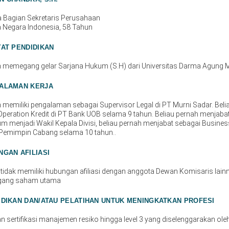
a Bagian Sekretaris Perusahaan
 Negara Indonesia, 58 Tahun
YAT PENDIDIKAN
 memegang gelar Sarjana Hukum (S.H) dari Universitas Darma Agung
ALAMAN KERJA
memiliki pengalaman sebagai Supervisor Legal di PT Murni Sadar. Bel
peration Kredit di PT Bank UOB selama 9 tahun. Beliau pernah menjabat
m menjadi Wakil Kepala Divisi, beliau pernah menjabat sebagai Busine
 Pemimpin Cabang selama 10 tahun..
NGAN AFILIASI
 tidak memiliki hubungan afiliasi dengan anggota Dewan Komisaris lai
ang saham utama
IDIKAN DAN/ATAU PELATIHAN UNTUK MENINGKATKAN PROFESI
n sertifikasi manajemen resiko hingga level 3 yang diselenggarakan ol