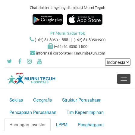
Chat dokter langsung di aplikasi Murni Teguh
PT Murni Sadar Tbk
(+62) 61 8050 1 888 || (+62) 61-80501900
(+62) 61 8050 1 800
informasi-corporate@rsmurniteguh.com
Toggle
navigati
Sekilas
Geografis
Struktur Perusahaan
Pencapaian Perusahaan
Tim Kepemimpinan
Hubungan Investor
LPPM
Penghargaan