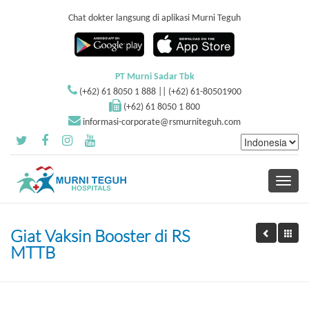
Chat dokter langsung di aplikasi Murni Teguh
PT Murni Sadar Tbk
(+62) 61 8050 1 888 || (+62) 61-80501900
(+62) 61 8050 1 800
informasi-corporate@rsmurniteguh.com
Toggle
navigati
Giat Vaksin Booster di RS
MTTB