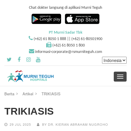
Chat dokter langsung di aplikasi Murni Teguh
PT Murni Sadar Tbk
(+62) 61 8050 1 888 || (+62) 61-80501900
(+62) 61 8050 1 800
informasi-corporate@rsmurniteguh.com
Toggle
navigati
Berita
Artikel
TRIKIASIS
TRIKIASIS
29 JUL 2025
BY DR. KIERAN ABRAHAM NUGROHO