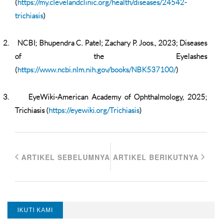
(
https://my.clevelandclinic.org/health/diseases/24542-
trichiasis
)
2.
NCBI; Bhupendra C. Patel; Zachary P. Joos., 2023; Diseases
of the Eyelashes
(
https://www.ncbi.nlm.nih.gov/books/NBK537100/
)
3.
EyeWiki-American Academy of Ophthalmology, 2025;
Trichiasis (
https://eyewiki.org/Trichiasis
)
ARTIKEL SEBELUMNYA
ARTIKEL BERIKUTNYA
IKUTI KAMI