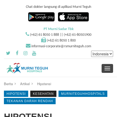
Chat dokter langsung di aplikasi Murni Teguh
PT Murni Sadar Tbk
(+62) 61 8050 1 888 || (+62) 61-80501900
(+62) 61 8050 1 800
informasi-corporate@rsmurniteguh.com
Toggle
navigati
Berita
Artikel
Hipotensi
HIPOTENSI
KESEHATAN
MURNITEGUHHOSPITALS
TEKANAN DARAH RENDAH
HIPOTENSI