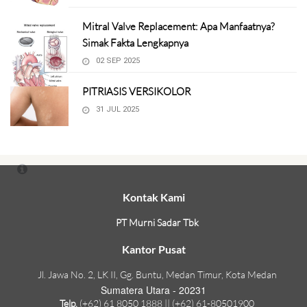
Mitral Valve Replacement: Apa Manfaatnya?
Simak Fakta Lengkapnya
02 SEP 2025
PITRIASIS VERSIKOLOR
31 JUL 2025
Kontak Kami
PT Murni Sadar Tbk
Kantor Pusat
Jl. Jawa No. 2, LK II, Gg. Buntu, Medan Timur, Kota Medan
Sumatera Utara - 20231
Telp.
(+62) 61 8050 1888 || (+62) 61-80501900