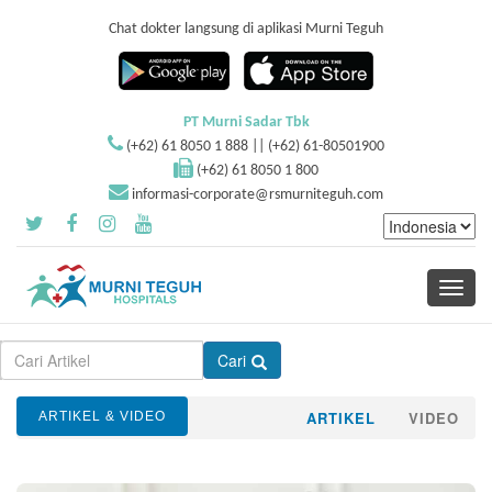
Chat dokter langsung di aplikasi Murni Teguh
PT Murni Sadar Tbk
(+62) 61 8050 1 888 || (+62) 61-80501900
(+62) 61 8050 1 800
informasi-corporate@rsmurniteguh.com
Toggle
navigati
Cari
ARTIKEL
VIDEO
ARTIKEL & VIDEO