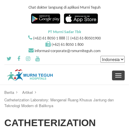
Chat dokter langsung di aplikasi Murni Teguh
PT Murni Sadar Tbk
(+62) 61 8050 1 888 || (+62) 61-80501900
(+62) 61 8050 1 800
informasi-corporate@rsmurniteguh.com
Toggle
navigati
Berita
Artikel
Catheterization Laboratory: Mengenal Ruang Khusus Jantung dan
Teknologi Modern di Baliknya
CATHETERIZATION