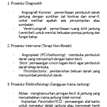
1. Prosedur Diagnostik
Angiografi Koroner
: pemeriksaan pembuluh darah
·
jantung dengan suntikan zat kontras dan sinar-X,
untuk melihat apakah ada penyempitan atau
sumbatan.
Ventriculografi
: pemeriksaan ruang bilik jantung
·
(ventrikel) untuk menilai kekuatan pompa jantung dan
fungsi katup.
2. Prosedur Intervensi (Terapi Non-Bedah)
Angioplasti (PCI/
ballooning
)
: membuka pembuluh
·
darah yang menyempit dengan balon kecil.
Stent
: pemasangan cincin logam kecil agar pembuluh
·
darah tetap terbuka.
Thrombectomy
: pembersihan bekuan darah yang
·
menyumbat pembuluh darah.
3. Prosedur Elektrofisiologi (Gangguan Irama Jantung)
Ablasi
: menghancurkan jaringan kecil di jantung yang
·
menyebabkan irama jantung tidak normal.
Implantasi
Pacemaker
/ICD
: pemasangan alat bantu
·
untuk mengatur detak jantung atau mencegah henti