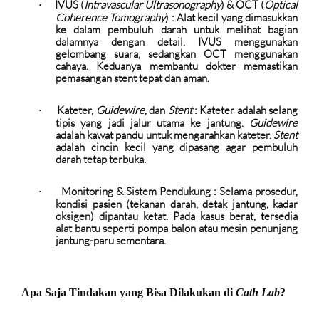
IVUS (
Intravascular Ultrasonography
) & OCT (
Optical
·
Coherence Tomography
)
:
Alat kecil yang dimasukkan
ke dalam pembuluh darah untuk melihat bagian
dalamnya dengan detail. IVUS menggunakan
gelombang suara, sedangkan OCT menggunakan
cahaya. Keduanya membantu dokter memastikan
pemasangan stent tepat dan aman.
Kateter,
Guidewire
, dan
Stent
:
Kateter adalah selang
·
tipis yang jadi jalur utama ke jantung.
Guidewire
adalah kawat pandu untuk mengarahkan kateter.
Stent
adalah cincin kecil yang dipasang agar pembuluh
darah tetap terbuka.
Monitoring & Sistem Pendukung
: Selama prosedur,
·
kondisi pasien (tekanan darah, detak jantung, kadar
oksigen) dipantau ketat. Pada kasus berat, tersedia
alat bantu seperti pompa balon atau mesin penunjang
jantung-paru sementara.
Apa Saja Tindakan yang Bisa Dilakukan di
Cath Lab
?