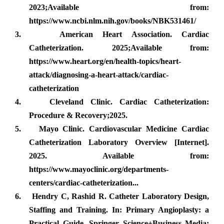
2023;Available from:
https://www.ncbi.nlm.nih.gov/books/NBK531461/
3.
American Heart Association. Cardiac
Catheterization. 2025;Available from:
https://www.heart.org/en/health-topics/heart-
attack/diagnosing-a-heart-attack/cardiac-
catheterization
4.
Cleveland Clinic. Cardiac Catheterization:
Procedure & Recovery;2025.
5.
Mayo Clinic. Cardiovascular Medicine Cardiac
Catheterization Laboratory Overview [Internet].
2025. Available from:
https://www.mayoclinic.org/departments-
centers/cardiac-catheterization...
6.
Hendry C, Rashid R. Catheter Laboratory Design,
Staffing and Training. In: Primary Angioplasty: a
Practical Guide. Springer Science+Business Media;