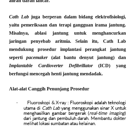
aliran darah lancar.
Cath Lab
juga berperan dalam bidang elektrofisiologi,
yaitu pemeriksaan dan terapi gangguan irama jantung.
Misalnya, ablasi jantung untuk menghancurkan
jaringan penyebab aritmia. Selain itu, Cath Lab
mendukung prosedur implantasi perangkat jantung
seperti
pacemaker
(alat bantu denyut jantung) dan
Implantable Cardioverter Defibrillator
(ICD) yang
berfungsi mencegah henti jantung mendadak.
Alat-alat Canggih Penunjang Prosedur
Fluoroskopi & X-ray
:
Fluoroskopi adalah teknologi
·
utama di
Cath Lab
yang menggunakan sinar X untuk
menghasilkan gambar bergerak (
real-time imaging
)
dari jantung dan pembuluh darah
. Membantu dokter
melihat lokasi sumbatan atau kelainan.