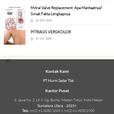
Mitral Valve Replacement: Apa Manfaatnya?
Simak Fakta Lengkapnya
02 SEP 2025
PITRIASIS VERSIKOLOR
31 JUL 2025
Kontak Kami
PT Murni Sadar Tbk
Kantor Pusat
Jl. Jawa No. 2, LK II, Gg. Buntu, Medan Timur, Kota Medan
Sumatera Utara - 20231
Telp.
(+62) 61 8050 1888 || (+62) 61-80501900