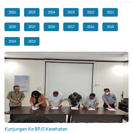
2026
2025
2024
2023
2022
2021
2020
2019
2018
2017
2016
2015
2014
2013
Kunjungan Ke BPJS Kesehatan