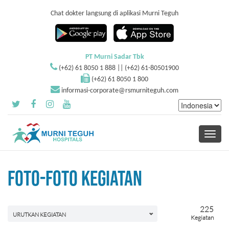
Chat dokter langsung di aplikasi Murni Teguh
PT Murni Sadar Tbk
(+62) 61 8050 1 888 || (+62) 61-80501900
(+62) 61 8050 1 800
informasi-corporate@rsmurniteguh.com
Toggle
navigati
FOTO-FOTO KEGIATAN
225
URUTKAN KEGIATAN
Kegiatan