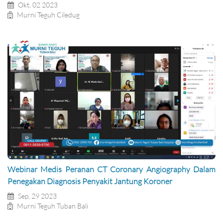
Okt, 02 2023
Murni Teguh Ciledug
Webinar Medis Peranan CT Coronary Angiography Dalam
Penegakan Diagnosis Penyakit Jantung Koroner
Sep, 29 2023
Murni Teguh Tuban Bali