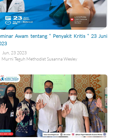
eminar Awam tentang “ Penyakit Kritis “ 23 Juni
023
Jun, 23 2023
Murni Teguh Methodist Susanna Wesley