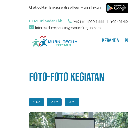
Chat dokter langsung di aplikasi Murni Teguh
PT Murni Sadar Tbk
(+62) 61 8050 1 888 || (+62) 61-8
informasi-corporate@rsmurniteguh.com
BERANDA
P
FOTO-FOTO KEGIATAN
2023
2022
2021