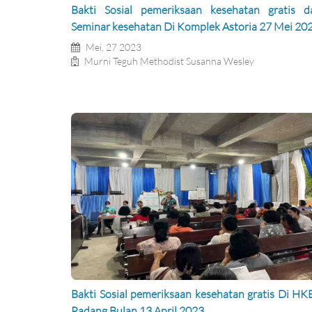
Bakti Sosial pemeriksaan kesehatan gratis d
Seminar kesehatan Di Komplek Astoria 27 Mei 20
Mei, 27 2023
Murni Teguh Methodist Susanna Wesley
Bakti Sosial pemeriksaan kesehatan gratis Di HK
Padang Bulan 13 April 2023