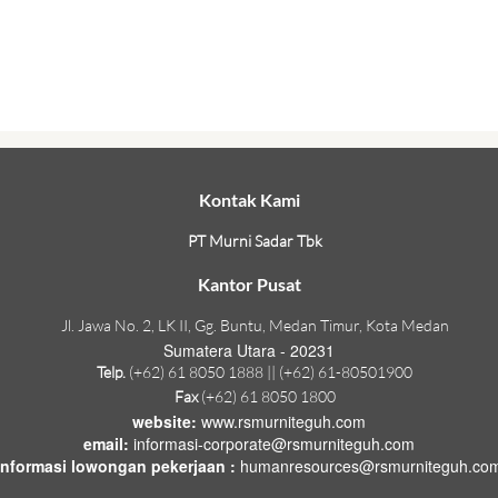
Kontak Kami
PT Murni Sadar Tbk
Kantor Pusat
Jl. Jawa No. 2, LK II, Gg. Buntu, Medan Timur, Kota Medan
Sumatera Utara - 20231
Telp.
(+62) 61 8050 1888 || (+62) 61-80501900
Fax
(+62) 61 8050 1800
website:
www.rsmurniteguh.com
email:
informasi-corporate@rsmurniteguh.com
informasi lowongan pekerjaan :
humanresources@rsmurniteguh.co