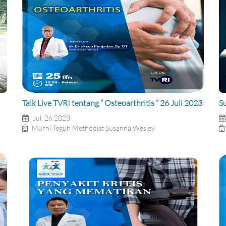
Talk Live TVRI tentang “ Osteoarthritis “ 26 Juli 2023
S
Jul, 26 2023
Murni Teguh Methodist Susanna Wesley