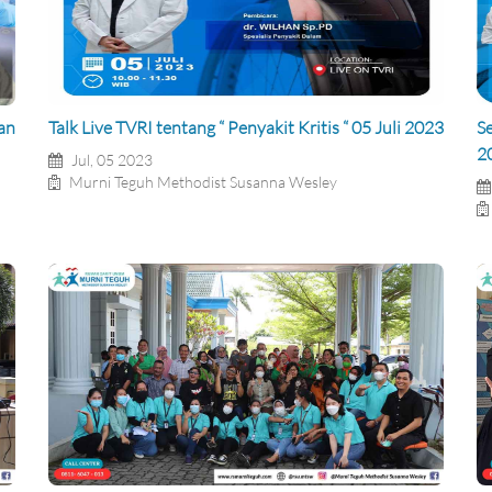
an
Talk Live TVRI tentang “ Penyakit Kritis “ 05 Juli 2023
S
2
Jul, 05 2023
Murni Teguh Methodist Susanna Wesley