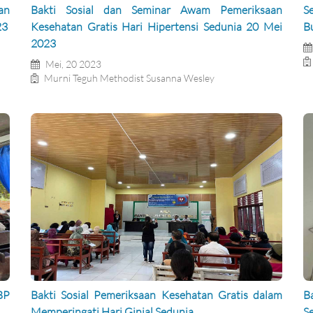
an
Bakti Sosial dan Seminar Awam Pemeriksaan
S
23
Kesehatan Gratis Hari Hipertensi Sedunia 20 Mei
B
2023
Mei, 20 2023
Murni Teguh Methodist Susanna Wesley
BP
Bakti Sosial Pemeriksaan Kesehatan Gratis dalam
B
Memperingati Hari Ginjal Sedunia
S