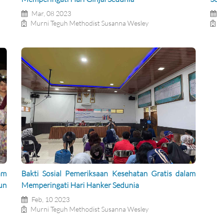
Mar, 08 2023
Murni Teguh Methodist Susanna Wesley
am
Bakti Sosial Pemeriksaan Kesehatan Gratis dalam
un
Memperingati Hari Hanker Sedunia
Feb, 10 2023
Murni Teguh Methodist Susanna Wesley