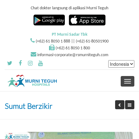
Chat dokter langsung di aplikasi Murni Teguh
PT Murni Sadar Tbk
(+62) 61 8050 1 888 || (+62) 61-80501900
(+62) 61 8050 1 800
informasi-corporate@rsmurniteguh.com
Toggle
navigati
Sumut Berzikir