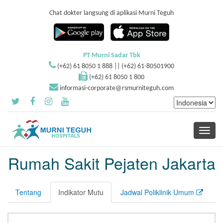
Chat dokter langsung di aplikasi Murni Teguh
PT Murni Sadar Tbk
(+62) 61 8050 1 888 || (+62) 61-80501900
(+62) 61 8050 1 800
informasi-corporate@rsmurniteguh.com
Toggle
navigati
Rumah Sakit Pejaten Jakarta
Tentang
Indikator Mutu
Jadwal Poliklinik Umum