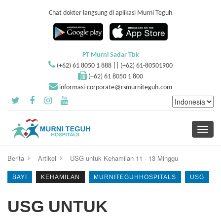
Chat dokter langsung di aplikasi Murni Teguh
PT Murni Sadar Tbk
(+62) 61 8050 1 888 || (+62) 61-80501900
(+62) 61 8050 1 800
informasi-corporate@rsmurniteguh.com
Toggle
navigati
Berita
Artikel
USG untuk Kehamilan 11 - 13 Minggu
BAYI
KEHAMILAN
MURNITEGUHHOSPITALS
USG
USG UNTUK