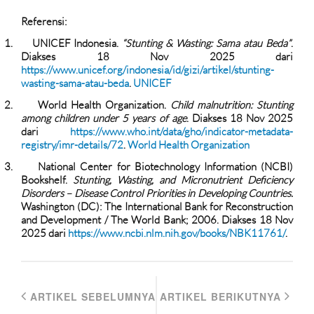
Referensi:
1.
UNICEF Indonesia.
“Stunting & Wasting: Sama atau Beda”
.
Diakses 18 Nov 2025 dari
https://www.unicef.org/indonesia/id/gizi/artikel/stunting-
wasting-sama-atau-beda
.
UNICEF
2.
World Health Organization.
Child malnutrition: Stunting
among children under 5 years of age
. Diakses 18 Nov 2025
dari
https://www.who.int/data/gho/indicator-metadata-
registry/imr-details/72
.
World Health Organization
3.
National Center for Biotechnology Information (NCBI)
Bookshelf.
Stunting, Wasting, and Micronutrient Deficiency
Disorders – Disease Control Priorities in Developing Countries.
Washington (DC): The International Bank for Reconstruction
and Development / The World Bank; 2006. Diakses 18 Nov
2025 dari
https://www.ncbi.nlm.nih.gov/books/NBK11761/
.
ARTIKEL SEBELUMNYA
ARTIKEL BERIKUTNYA