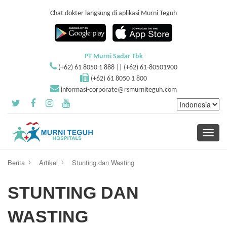
Chat dokter langsung di aplikasi Murni Teguh
PT Murni Sadar Tbk
(+62) 61 8050 1 888 || (+62) 61-80501900
(+62) 61 8050 1 800
informasi-corporate@rsmurniteguh.com
Toggle
navigati
Berita
Artikel
Stunting dan Wasting
STUNTING DAN
WASTING