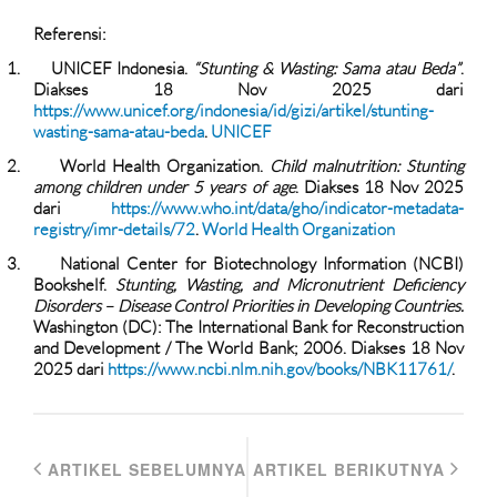
Referensi:
1.
UNICEF Indonesia.
“Stunting & Wasting: Sama atau Beda”
.
Diakses 18 Nov 2025 dari
https://www.unicef.org/indonesia/id/gizi/artikel/stunting-
wasting-sama-atau-beda
.
UNICEF
2.
World Health Organization.
Child malnutrition: Stunting
among children under 5 years of age
. Diakses 18 Nov 2025
dari
https://www.who.int/data/gho/indicator-metadata-
registry/imr-details/72
.
World Health Organization
3.
National Center for Biotechnology Information (NCBI)
Bookshelf.
Stunting, Wasting, and Micronutrient Deficiency
Disorders – Disease Control Priorities in Developing Countries.
Washington (DC): The International Bank for Reconstruction
and Development / The World Bank; 2006. Diakses 18 Nov
2025 dari
https://www.ncbi.nlm.nih.gov/books/NBK11761/
.
ARTIKEL SEBELUMNYA
ARTIKEL BERIKUTNYA