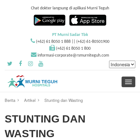
Chat dokter langsung di aplikasi Murni Teguh
PT Murni Sadar Tbk
(+62) 61 8050 1 888 || (+62) 61-80501900
(+62) 61 8050 1 800
informasi-corporate@rsmurniteguh.com
Toggle
navigati
Berita
Artikel
Stunting dan Wasting
STUNTING DAN
WASTING