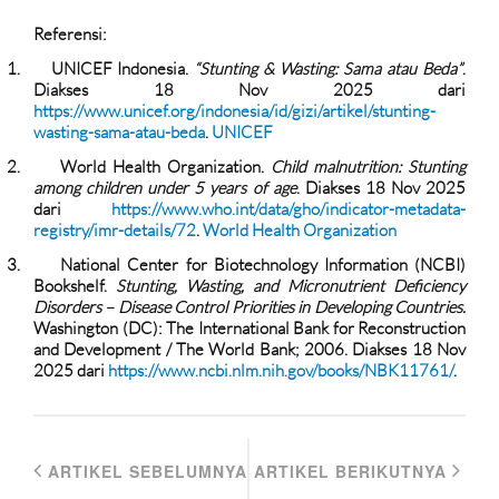
Referensi:
1.
UNICEF Indonesia.
“Stunting & Wasting: Sama atau Beda”
.
Diakses 18 Nov 2025 dari
https://www.unicef.org/indonesia/id/gizi/artikel/stunting-
wasting-sama-atau-beda
.
UNICEF
2.
World Health Organization.
Child malnutrition: Stunting
among children under 5 years of age
. Diakses 18 Nov 2025
dari
https://www.who.int/data/gho/indicator-metadata-
registry/imr-details/72
.
World Health Organization
3.
National Center for Biotechnology Information (NCBI)
Bookshelf.
Stunting, Wasting, and Micronutrient Deficiency
Disorders – Disease Control Priorities in Developing Countries.
Washington (DC): The International Bank for Reconstruction
and Development / The World Bank; 2006. Diakses 18 Nov
2025 dari
https://www.ncbi.nlm.nih.gov/books/NBK11761/
.
ARTIKEL SEBELUMNYA
ARTIKEL BERIKUTNYA