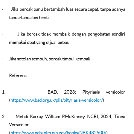
Jika bercak panu bertambah luas secara cepat, tanpa adanya
·
tanda-tanda berhenti.
Jika bercak tidak membaik dengan pengobatan sendiri
·
memakai obat yang dijual bebas.
Jika setelah sembuh, bercak timbul kembali.
·
Referensi:
1.
BAD, 2023; Pityriasis versicolor
(
https://www.bad.org.uk/pils/pityriasis-versicolor/
)
2.
Mehdi Karray, William P.McKinney, NCBI, 2024; Tinea
Versicolor
(
https://www.ncbi.nlm.nih.gov/books/NBK482500/
)