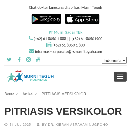
Chat dokter langsung di aplikasi Murni Teguh
PT Murni Sadar Tbk
(+62) 61 8050 1 888 || (+62) 61-80501900
(+62) 61 8050 1 800
informasi-corporate@rsmurniteguh.com
Toggle
navigati
Berita
Artikel
PITRIASIS VERSIKOLOR
PITRIASIS VERSIKOLOR
31 JUL 2025
BY DR. KIERAN ABRAHAM NUGROHO