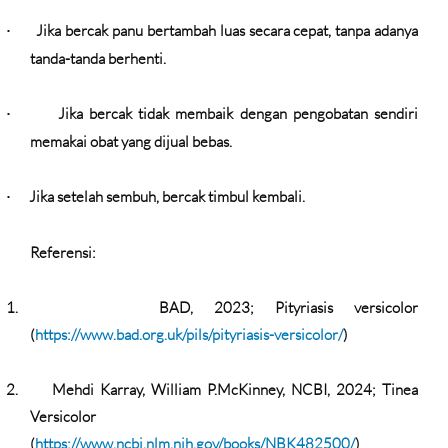
Jika bercak panu bertambah luas secara cepat, tanpa adanya
·
tanda-tanda berhenti.
Jika bercak tidak membaik dengan pengobatan sendiri
·
memakai obat yang dijual bebas.
Jika setelah sembuh, bercak timbul kembali.
·
Referensi:
1.
BAD, 2023; Pityriasis versicolor
(
https://www.bad.org.uk/pils/pityriasis-versicolor/
)
2.
Mehdi Karray, William P.McKinney, NCBI, 2024; Tinea
Versicolor
(
https://www.ncbi.nlm.nih.gov/books/NBK482500/
)