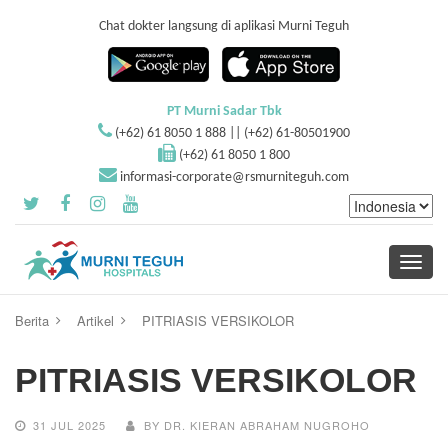
Chat dokter langsung di aplikasi Murni Teguh
PT Murni Sadar Tbk
(+62) 61 8050 1 888 || (+62) 61-80501900
(+62) 61 8050 1 800
informasi-corporate@rsmurniteguh.com
Toggle
navigati
Berita
Artikel
PITRIASIS VERSIKOLOR
PITRIASIS VERSIKOLOR
31 JUL 2025
BY DR. KIERAN ABRAHAM NUGROHO