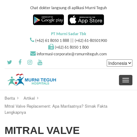
Chat dokter langsung di aplikasi Murni Teguh
PT Murni Sadar Tbk
(+62) 61 8050 1 888 || (+62) 61-80501900
(+62) 61 8050 1 800
informasi-corporate@rsmurniteguh.com
Toggle
navigati
Berita
Artikel
Mitral Valve Replacement: Apa Manfaatnya? Simak Fakta
Lengkapnya
MITRAL VALVE