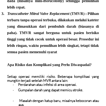
dada (misalnya mini-
thoracotomy
) sehingga pemulihan
lebih cepat.
3.
Transcatheter Mitral Valve Replacement
(TMVR)
: Pilihan
terbaru tanpa operasi terbuka, dilakukan melalui kateter
yang dimasukkan dari pembuluh darah (biasanya di
paha). TMVR sangat berguna untuk pasien berisiko
tinggi yang tidak cocok untuk operasi besar. Prosedur ini
lebih ringan, waktu pemulihan lebih singkat, tetapi tidak
semua pasien memenuhi syarat
Apa Risiko dan Komplikasi yang Perlu Diwaspadai?
Setiap operasi memiliki risiko. Beberapa komplikasi yang
mungkin terjadi setelah MVR antara lain:
Perdarahan atau infeksi
di area operasi.
·
Gumpalan darah
yang dapat memicu stroke.
·
Masalah dengan katup baru
, misalnya kebocoran atau
·
aus.