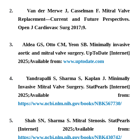
2.
Van der Merwe J, Casselman F. Mitral Valve
Replacement—Current and Future Perspectives.
Open J Cardiovasc Surg 2017;9.
3.
Aldea GS, Otto CM, Yeon SB. Minimally invasive
aortic and mitral valve surgery. UpToDate [Internet]
2025;Available from:
www.uptodate.com
4.
Yandrapalli S, Sharma S, Kaplan J. Minimally
Invasive Mitral Valve Surgery. StatPearls [Internet]
2025;Available from:
https://www.ncbi.nlm.nih.gov/books/NBK567730/
5.
Shah SN, Sharma S. Mitral Stenosis. StatPearls
[Internet] 2025;Available from:
https://www.ncbi.nlm.nih.gov/books/NBK430742/