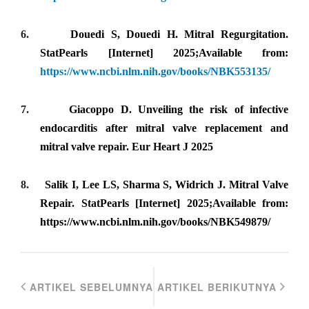
6.
Douedi S, Douedi H. Mitral Regurgitation.
StatPearls [Internet] 2025;Available from:
https://www.ncbi.nlm.nih.gov/books/NBK553135/
7.
Giacoppo D. Unveiling the risk of infective
endocarditis after mitral valve replacement and
mitral valve repair. Eur Heart J 2025
8.
Salik I, Lee LS, Sharma S, Widrich J. Mitral Valve
Repair. StatPearls [Internet] 2025;Available from:
https://www.ncbi.nlm.nih.gov/books/NBK549879/
ARTIKEL SEBELUMNYA
ARTIKEL BERIKUTNYA