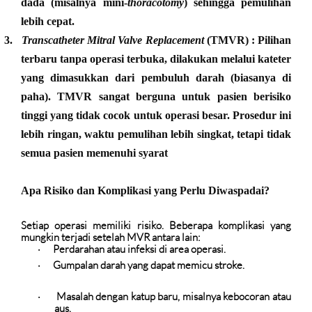
dada (misalnya mini-
thoracotomy
) sehingga pemulihan
lebih cepat.
3.
Transcatheter Mitral Valve Replacement
(TMVR)
: Pilihan
terbaru tanpa operasi terbuka, dilakukan melalui kateter
yang dimasukkan dari pembuluh darah (biasanya di
paha). TMVR sangat berguna untuk pasien berisiko
tinggi yang tidak cocok untuk operasi besar. Prosedur ini
lebih ringan, waktu pemulihan lebih singkat, tetapi tidak
semua pasien memenuhi syarat
Apa Risiko dan Komplikasi yang Perlu Diwaspadai?
Setiap operasi memiliki risiko. Beberapa komplikasi yang
mungkin terjadi setelah MVR antara lain:
Perdarahan atau infeksi
di area operasi.
·
Gumpalan darah
yang dapat memicu stroke.
·
Masalah dengan katup baru
, misalnya kebocoran atau
·
aus.