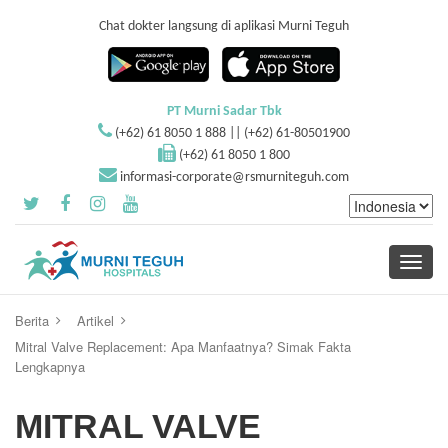
Chat dokter langsung di aplikasi Murni Teguh
PT Murni Sadar Tbk
(+62) 61 8050 1 888 || (+62) 61-80501900
(+62) 61 8050 1 800
informasi-corporate@rsmurniteguh.com
Toggle
navigati
Berita
Artikel
Mitral Valve Replacement: Apa Manfaatnya? Simak Fakta
Lengkapnya
MITRAL VALVE