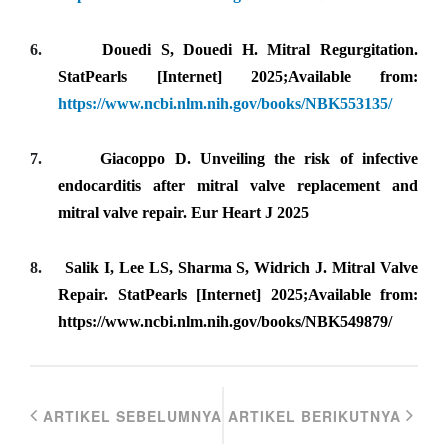
6.
Douedi S, Douedi H. Mitral Regurgitation.
StatPearls [Internet] 2025;Available from:
https://www.ncbi.nlm.nih.gov/books/NBK553135/
7.
Giacoppo D. Unveiling the risk of infective
endocarditis after mitral valve replacement and
mitral valve repair. Eur Heart J 2025
8.
Salik I, Lee LS, Sharma S, Widrich J. Mitral Valve
Repair. StatPearls [Internet] 2025;Available from:
https://www.ncbi.nlm.nih.gov/books/NBK549879/
ARTIKEL SEBELUMNYA
ARTIKEL BERIKUTNYA