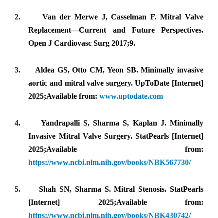
2.
Van der Merwe J, Casselman F. Mitral Valve
Replacement—Current and Future Perspectives.
Open J Cardiovasc Surg 2017;9.
3.
Aldea GS, Otto CM, Yeon SB. Minimally invasive
aortic and mitral valve surgery. UpToDate [Internet]
2025;Available from:
www.uptodate.com
4.
Yandrapalli S, Sharma S, Kaplan J. Minimally
Invasive Mitral Valve Surgery. StatPearls [Internet]
2025;Available from:
https://www.ncbi.nlm.nih.gov/books/NBK567730/
5.
Shah SN, Sharma S. Mitral Stenosis. StatPearls
[Internet] 2025;Available from:
https://www.ncbi.nlm.nih.gov/books/NBK430742/