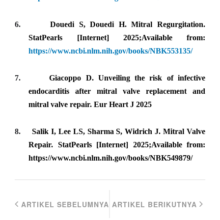
6.
Douedi S, Douedi H. Mitral Regurgitation.
StatPearls [Internet] 2025;Available from:
https://www.ncbi.nlm.nih.gov/books/NBK553135/
7.
Giacoppo D. Unveiling the risk of infective
endocarditis after mitral valve replacement and
mitral valve repair. Eur Heart J 2025
8.
Salik I, Lee LS, Sharma S, Widrich J. Mitral Valve
Repair. StatPearls [Internet] 2025;Available from:
https://www.ncbi.nlm.nih.gov/books/NBK549879/
ARTIKEL SEBELUMNYA
ARTIKEL BERIKUTNYA