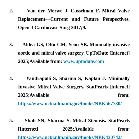
2.
Van der Merwe J, Casselman F. Mitral Valve
Replacement—Current and Future Perspectives.
Open J Cardiovasc Surg 2017;9.
3.
Aldea GS, Otto CM, Yeon SB. Minimally invasive
aortic and mitral valve surgery. UpToDate [Internet]
2025;Available from:
www.uptodate.com
4.
Yandrapalli S, Sharma S, Kaplan J. Minimally
Invasive Mitral Valve Surgery. StatPearls [Internet]
2025;Available from:
https://www.ncbi.nlm.nih.gov/books/NBK567730/
5.
Shah SN, Sharma S. Mitral Stenosis. StatPearls
[Internet] 2025;Available from:
https://www.ncbi.nlm.nih.gov/books/NBK430742/