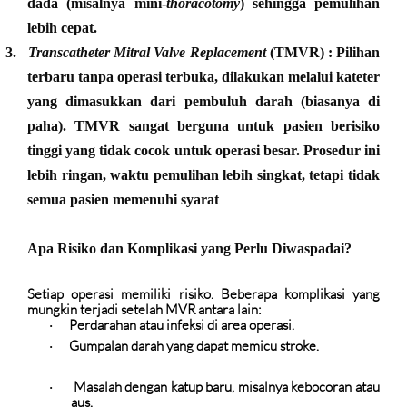
dada (misalnya mini-
thoracotomy
) sehingga pemulihan
lebih cepat.
3.
Transcatheter Mitral Valve Replacement
(TMVR)
: Pilihan
terbaru tanpa operasi terbuka, dilakukan melalui kateter
yang dimasukkan dari pembuluh darah (biasanya di
paha). TMVR sangat berguna untuk pasien berisiko
tinggi yang tidak cocok untuk operasi besar. Prosedur ini
lebih ringan, waktu pemulihan lebih singkat, tetapi tidak
semua pasien memenuhi syarat
Apa Risiko dan Komplikasi yang Perlu Diwaspadai?
Setiap operasi memiliki risiko. Beberapa komplikasi yang
mungkin terjadi setelah MVR antara lain:
Perdarahan atau infeksi
di area operasi.
·
Gumpalan darah
yang dapat memicu stroke.
·
Masalah dengan katup baru
, misalnya kebocoran atau
·
aus.