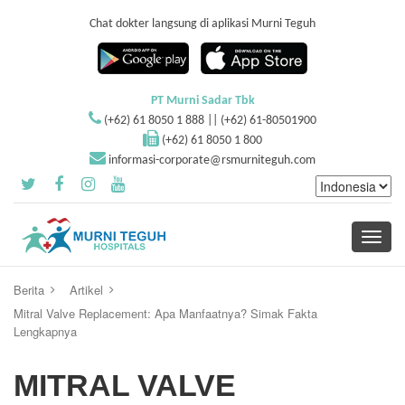
Chat dokter langsung di aplikasi Murni Teguh
PT Murni Sadar Tbk
(+62) 61 8050 1 888 || (+62) 61-80501900
(+62) 61 8050 1 800
informasi-corporate@rsmurniteguh.com
Toggle
navigati
Berita
Artikel
Mitral Valve Replacement: Apa Manfaatnya? Simak Fakta
Lengkapnya
MITRAL VALVE