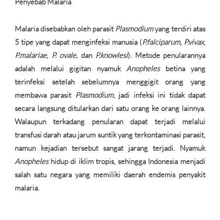
Penyebab Malaria
Malaria disebabkan oleh parasit
Plasmodium
yang terdiri atas
5 tipe yang dapat menginfeksi manusia (
P.falciparum
,
P.vivax
,
P.malariae
,
P. ovale
, dan
P.knowlesi
)
. Metode penularannya
adalah melalui gigitan nyamuk
Anopheles
betina yang
terinfeksi setelah sebelumnya menggigit orang yang
membawa parasit
Plasmodium
, jadi infeksi ini tidak dapat
secara langsung ditularkan dari satu orang ke orang lainnya.
Walaupun terkadang penularan dapat terjadi melalui
transfusi darah atau jarum suntik yang terkontaminasi parasit,
namun kejadian tersebut sangat jarang terjadi. Nyamuk
Anopheles
hidup di iklim tropis, sehingga Indonesia menjadi
salah satu negara yang memiliki daerah endemis penyakit
malaria.