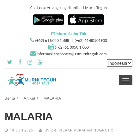
Chat dokter langsung di aplikasi Murni Teguh
PT Murni Sadar Tbk
(+62) 61 8050 1 888 || (+62) 61-80501900
(+62) 61 8050 1 800
informasi-corporate@rsmurniteguh.com
Toggle
navigati
Berita
Artikel
MALARIA
MALARIA
18 JUN 2025
BY DR. KIERAN ABRAHAM NUGROHO