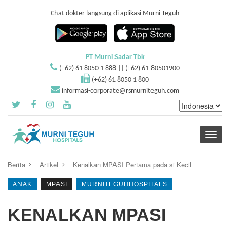
Chat dokter langsung di aplikasi Murni Teguh
PT Murni Sadar Tbk
(+62) 61 8050 1 888 || (+62) 61-80501900
(+62) 61 8050 1 800
informasi-corporate@rsmurniteguh.com
Toggle
navigati
Berita
Artikel
Kenalkan MPASI Pertama pada si Kecil
ANAK
MPASI
MURNITEGUHHOSPITALS
KENALKAN MPASI