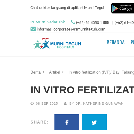
Chat dokter langsung di aplikasi Murni Teguh
PT Murni Sadar Tbk
(+62) 61 8050 1 888 || (+62) 61-8
informasi-corporate@rsmurniteguh.com
BERANDA
P
Berita
Artikel
In vitro fertilization (IVF)/ Bayi Tabun
IN VITRO FERTILIZAT
08 SEP 2025
BY DR. KATHERINE GUNAWAN
SHARE: