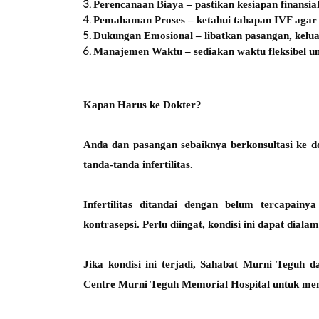
Perencanaan Biaya
– pastikan kesiapan finansia
Pemahaman Proses
– ketahui tahapan IVF agar 
Dukungan Emosional
– libatkan pasangan, kelu
Manajemen Waktu
– sediakan waktu fleksibel u
Kapan Harus ke Dokter?
Anda dan pasangan sebaiknya berkonsultasi ke d
tanda-tanda infertilitas.
Infertilitas ditandai dengan belum tercapain
kontrasepsi. Perlu diingat, kondisi ini dapat diala
Jika kondisi ini terjadi,
Sahabat Murni Teguh da
Centre Murni Teguh Memorial Hospital
untuk men