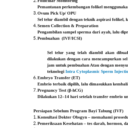
Follicular Monitoring
Pemantauan perkembangan folikel menggunakan 
Ovum Pick Up/ OPU
Sel telur diambil dengan teknik aspirasi folike
Semen Collection & Preparation
Pengambilan sampel sperma dari ayah, lalu dip
Pembuahan
(IVF/ICSI)
Sel telur yang telah diambil akan dibua
dilakukan dengan cara mencampurkan sel
jam untuk pembuahan Atau dengan menyunt
teknologi
Intra Cytoplasmic Sperm Injecti
Embryo Transfer (ET)
Embrio terbaik dipilih, lalu dimasukkan kemba
Pregnancy Test (β-hCG)
Dilakukan 12–14 hari setelah transfer embrio u
Persiapan Sebelum Program Bayi Tabung (IVF)
Konsultasi Dokter Obsgyn
– memahami prosedur,
Pemeriksaan Kesehatan
– tes darah, hormon, da