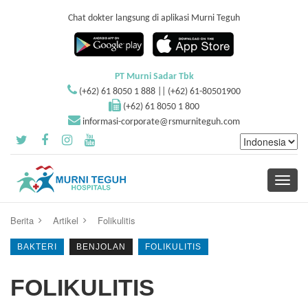
Chat dokter langsung di aplikasi Murni Teguh
PT Murni Sadar Tbk
(+62) 61 8050 1 888 || (+62) 61-80501900
(+62) 61 8050 1 800
informasi-corporate@rsmurniteguh.com
Toggle
navigati
Berita
Artikel
Folikulitis
BAKTERI
BENJOLAN
FOLIKULITIS
FOLIKULITIS