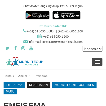
Chat dokter langsung di aplikasi Murni Teguh
PT Murni Sadar Tbk
(+62) 61 8050 1 888 || (+62) 61-80501900
(+62) 61 8050 1 800
informasi-corporate@rsmurniteguh.com
Toggle
navigati
Berita
Artikel
Emfisema
EMFISEMA
KESEHATAN
MURNITEGUHHOSPITALS
PARU
EMFISEMA