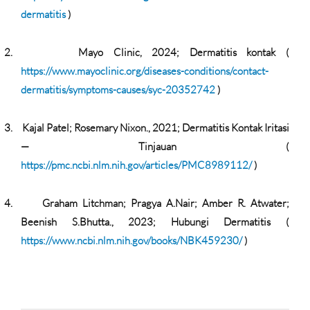
dermatitis
)
2.
Mayo Clinic, 2024; Dermatitis kontak (
https://www.mayoclinic.org/diseases-conditions/contact-
dermatitis/symptoms-causes/syc-20352742
)
3.
Kajal Patel; Rosemary Nixon., 2021; Dermatitis Kontak Iritasi
— Tinjauan (
https://pmc.ncbi.nlm.nih.gov/articles/PMC8989112/
)
4.
Graham Litchman; Pragya A.Nair; Amber R. Atwater;
Beenish S.Bhutta., 2023; Hubungi Dermatitis (
https://www.ncbi.nlm.nih.gov/books/NBK459230/
)