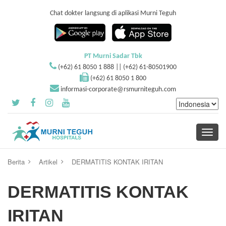
Chat dokter langsung di aplikasi Murni Teguh
PT Murni Sadar Tbk
(+62) 61 8050 1 888 || (+62) 61-80501900
(+62) 61 8050 1 800
informasi-corporate@rsmurniteguh.com
Toggle
navigati
Berita
Artikel
DERMATITIS KONTAK IRITAN
DERMATITIS KONTAK
IRITAN