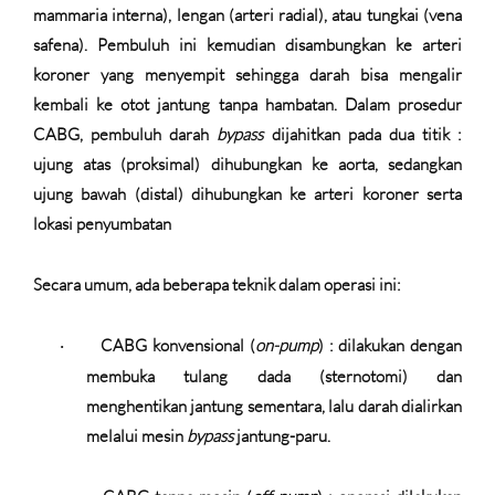
mammaria interna), lengan (arteri radial), atau tungkai (vena
safena). Pembuluh ini kemudian disambungkan ke arteri
koroner yang menyempit sehingga darah bisa mengalir
kembali ke otot jantung tanpa hambatan. Dalam prosedur
CABG, pembuluh darah
bypass
dijahitkan pada dua titik :
ujung atas (proksimal) dihubungkan ke aorta, sedangkan
ujung bawah (distal) dihubungkan ke arteri koroner serta
lokasi penyumbatan
Secara umum, ada beberapa teknik dalam operasi ini:
CABG konvensional (
on-pump
)
: dilakukan dengan
·
membuka tulang dada (sternotomi) dan
menghentikan jantung sementara, lalu darah dialirkan
melalui mesin
bypass
jantung-paru.