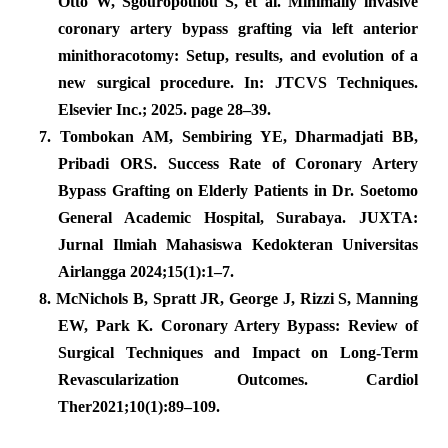
Otto W, Sgouropoulou S, et al. Minimally invasive
coronary artery bypass grafting via left anterior
minithoracotomy: Setup, results, and evolution of a
new surgical procedure. In: JTCVS Techniques.
Elsevier Inc.; 2025. page 28–39.
7.
Tombokan AM, Sembiring YE, Dharmadjati BB,
Pribadi ORS. Success Rate of Coronary Artery
Bypass Grafting on Elderly Patients in Dr. Soetomo
General Academic Hospital, Surabaya. JUXTA:
Jurnal Ilmiah Mahasiswa Kedokteran Universitas
Airlangga 2024;15(1):1–7.
8.
McNichols B, Spratt JR, George J, Rizzi S, Manning
EW, Park K. Coronary Artery Bypass: Review of
Surgical Techniques and Impact on Long-Term
Revascularization Outcomes. Cardiol
Ther2021;10(1):89–109.