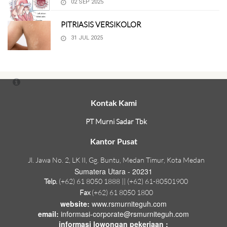
02 SEP 2025
PITRIASIS VERSIKOLOR
31 JUL 2025
Kontak Kami
PT Murni Sadar Tbk
Kantor Pusat
Jl. Jawa No. 2, LK II, Gg. Buntu, Medan Timur, Kota Medan
Sumatera Utara - 20231
Telp.
(+62) 61 8050 1888 || (+62) 61-80501900
Fax
(+62) 61 8050 1800
website:
www.rsmurniteguh.com
email:
informasi-corporate@rsmurniteguh.com
informasi lowongan pekerjaan :