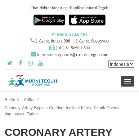
Chat dokter langsung di aplikasi Murni Teguh
PT Murni Sadar Tbk
(+62) 61 8050 1 888 || (+62) 61-80501900
(+62) 61 8050 1 800
informasi-corporate@rsmurniteguh.com
Toggle
navigati
Berita
Artikel
Coronary Artery Bypass Grafting: Indikasi Klinis, Teknik Operasi,
dan Inovasi Terkini
CORONARY ARTERY