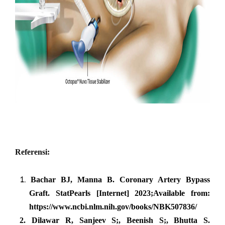
Referensi:
1.
Bachar BJ, Manna B. Coronary Artery Bypass
Graft. StatPearls [Internet] 2023;Available from:
https://www.ncbi.nlm.nih.gov/books/NBK507836/
2.
Dilawar R, Sanjeev S;, Beenish S;, Bhutta S.