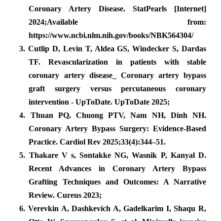
Coronary Artery Disease. StatPearls [Internet]
2024;Available from:
https://www.ncbi.nlm.nih.gov/books/NBK564304/
3.
Cutlip D, Levin T, Aldea GS, Windecker S, Dardas
TF. Revascularization in patients with stable
coronary artery disease_ Coronary artery bypass
graft surgery versus percutaneous coronary
intervention - UpToDate. UpToDate 2025;
4.
Thuan PQ, Chuong PTV, Nam NH, Dinh NH.
Coronary Artery Bypass Surgery: Evidence-Based
Practice. Cardiol Rev 2025;33(4):344–51.
5.
Thakare V s, Sontakke NG, Wasnik P, Kanyal D.
Recent Advances in Coronary Artery Bypass
Grafting Techniques and Outcomes: A Narrative
Review. Cureus 2023;
6.
Verevkin A, Dashkevich A, Gadelkarim I, Shaqu R,