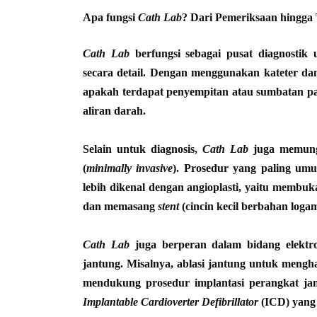
Apa fungsi
Cath Lab
? Dari Pemeriksaan hingga
Cath Lab
berfungsi sebagai pusat diagnostik
secara detail. Dengan menggunakan kateter dan
apakah terdapat penyempitan atau sumbatan pad
aliran darah.
Selain untuk diagnosis,
Cath Lab
juga memungk
(
minimally invasive
). Prosedur yang paling u
lebih dikenal dengan angioplasti, yaitu memb
dan memasang
stent
(cincin kecil berbahan logam
Cath Lab
juga berperan dalam bidang elektrof
jantung. Misalnya, ablasi jantung untuk mengh
mendukung prosedur implantasi perangkat ja
Implantable Cardioverter Defibrillator
(ICD) yang