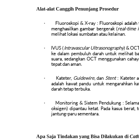
Alat-alat Canggih Penunjang Prosedur
Fluoroskopi & X-ray
:
Fluoroskopi adalah
·
menghasilkan gambar bergerak (
real-time 
melihat lokasi sumbatan atau kelainan.
IVUS (
Intravascular Ultrasonography
) & OCT
·
ke dalam pembuluh darah untuk melihat b
suara, sedangkan OCT menggunakan cahay
tepat dan aman.
Kateter,
Guidewire
, dan
Stent
:
Kateter a
·
adalah kawat pandu untuk mengarahkan ka
darah tetap terbuka.
Monitoring & Sistem Pendukung
: Selama
·
oksigen) dipantau ketat. Pada kasus berat,
jantung-paru sementara.
Apa Saja Tindakan yang Bisa Dilakukan di
Cat