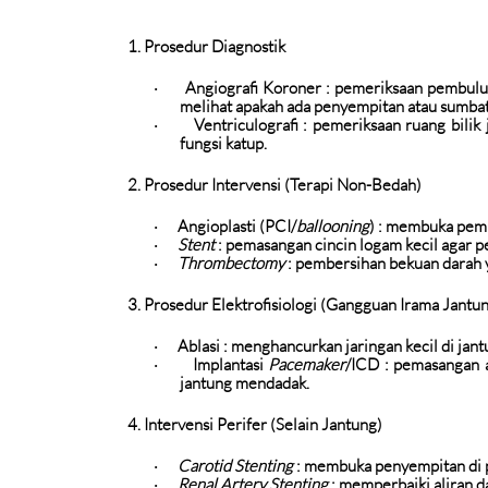
1. Prosedur Diagnostik
Angiografi Koroner
: pemeriksaan pembuluh
·
melihat apakah ada penyempitan atau sumbat
Ventriculografi
: pemeriksaan ruang bilik
·
fungsi katup.
2. Prosedur Intervensi (Terapi Non-Bedah)
Angioplasti (PCI/
ballooning
)
: membuka pemb
·
Stent
: pemasangan cincin logam kecil agar p
·
Thrombectomy
: pembersihan bekuan darah
·
3. Prosedur Elektrofisiologi (Gangguan Irama Jantu
Ablasi
: menghancurkan jaringan kecil di jan
·
Implantasi
Pacemaker
/ICD
: pemasangan 
·
jantung mendadak.
4. Intervensi Perifer (Selain Jantung)
Carotid Stenting
: membuka penyempitan di 
·
Renal Artery Stenting
: memperbaiki aliran da
·