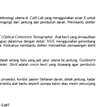
 teknologi utama di
Cath Lab
yang menggunakan sinar X untuk
imaging
) dari jantung dan pembuluh darah
. Membantu dokter
 (
Optical Coherence Tomography
)
:
Alat kecil yang dimasukkan
agian dalamnya dengan detail. IVUS menggunakan gelombang
a. Keduanya membantu dokter memastikan pemasangan stent
dalah selang tipis yang jadi jalur utama ke jantung.
Guidewire
teter.
Stent
adalah cincin kecil yang dipasang agar pembuluh
 prosedur, kondisi pasien (tekanan darah, detak jantung, kadar
 tersedia alat bantu seperti pompa balon atau mesin penunjang
h Lab
?