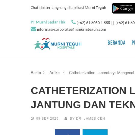
Chat dokter langsung di aplikasi Murni Teguh
PT Murni Sadar Tbk
(+62) 61 8050 1 888 || (+62) 61-8
informasi-corporate@rsmurniteguh.com
BERANDA
P
Berita
Artikel
Catheterization Laboratory: Mengena
CATHETERIZATION
JANTUNG DAN TEKN
09 SEP 2025
BY DR. JAMES CEN