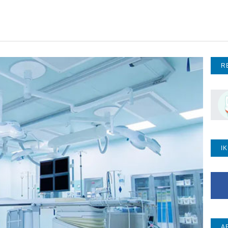
R
I
A