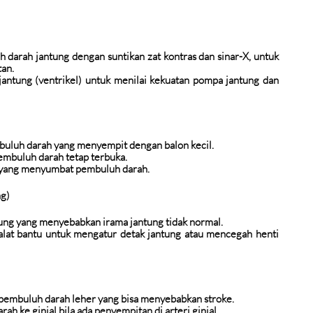
 darah jantung dengan suntikan zat kontras dan sinar-X, untuk
an.
 jantung (ventrikel) untuk menilai kekuatan pompa jantung dan
uluh darah yang menyempit dengan balon kecil.
embuluh darah tetap terbuka.
 yang menyumbat pembuluh darah.
ng)
tung yang menyebabkan irama jantung tidak normal.
alat bantu untuk mengatur detak jantung atau mencegah henti
pembuluh darah leher yang bisa menyebabkan stroke.
rah ke ginjal bila ada penyempitan di arteri ginjal.