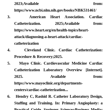
2023;Available from:
https://www.ncbi.nlm.nih.gov/books/NBK531461/
3.
American Heart Association. Cardiac
Catheterization. 2025;Available from:
https://www.heart.org/en/health-topics/heart-
attack/diagnosing-a-heart-attack/cardiac-
catheterization
4.
Cleveland Clinic. Cardiac Catheterization:
Procedure & Recovery;2025.
5.
Mayo Clinic. Cardiovascular Medicine Cardiac
Catheterization Laboratory Overview [Internet].
2025. Available from:
https://www.mayoclinic.org/departments-
centers/cardiac-catheterization...
6.
Hendry C, Rashid R. Catheter Laboratory Design,
Staffing and Training. In: Primary Angioplasty: a
Practical Guide. Springer Science+Business Media;