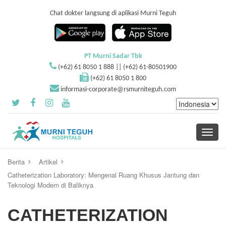
Chat dokter langsung di aplikasi Murni Teguh
PT Murni Sadar Tbk
(+62) 61 8050 1 888 || (+62) 61-80501900
(+62) 61 8050 1 800
informasi-corporate@rsmurniteguh.com
Toggle
navigati
Berita
Artikel
Catheterization Laboratory: Mengenal Ruang Khusus Jantung dan
Teknologi Modern di Baliknya
CATHETERIZATION