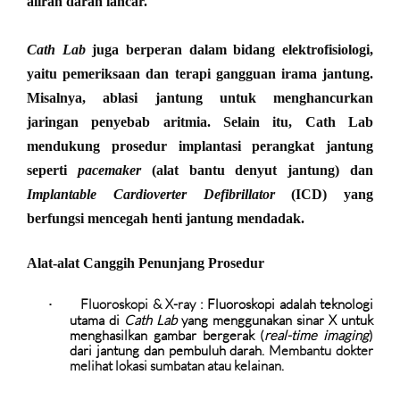
aliran darah lancar.
Cath Lab
juga berperan dalam bidang elektrofisiologi,
yaitu pemeriksaan dan terapi gangguan irama jantung.
Misalnya, ablasi jantung untuk menghancurkan
jaringan penyebab aritmia. Selain itu, Cath Lab
mendukung prosedur implantasi perangkat jantung
seperti
pacemaker
(alat bantu denyut jantung) dan
Implantable Cardioverter Defibrillator
(ICD) yang
berfungsi mencegah henti jantung mendadak.
Alat-alat Canggih Penunjang Prosedur
Fluoroskopi & X-ray
:
Fluoroskopi adalah teknologi
·
utama di
Cath Lab
yang menggunakan sinar X untuk
menghasilkan gambar bergerak (
real-time imaging
)
dari jantung dan pembuluh darah
. Membantu dokter
melihat lokasi sumbatan atau kelainan.