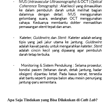
IVUS (
Intravascular Ultrasonography
) & OCT (
Optical
·
Coherence Tomography
)
:
Alat kecil yang dimasukkan
ke dalam pembuluh darah untuk melihat bagian
dalamnya dengan detail. IVUS menggunakan
gelombang suara, sedangkan OCT menggunakan
cahaya. Keduanya membantu dokter memastikan
pemasangan stent tepat dan aman.
Kateter,
Guidewire
, dan
Stent
:
Kateter adalah selang
·
tipis yang jadi jalur utama ke jantung.
Guidewire
adalah kawat pandu untuk mengarahkan kateter.
Stent
adalah cincin kecil yang dipasang agar pembuluh
darah tetap terbuka.
Monitoring & Sistem Pendukung
: Selama prosedur,
·
kondisi pasien (tekanan darah, detak jantung, kadar
oksigen) dipantau ketat. Pada kasus berat, tersedia
alat bantu seperti pompa balon atau mesin penunjang
jantung-paru sementara.
Apa Saja Tindakan yang Bisa Dilakukan di
Cath Lab
?