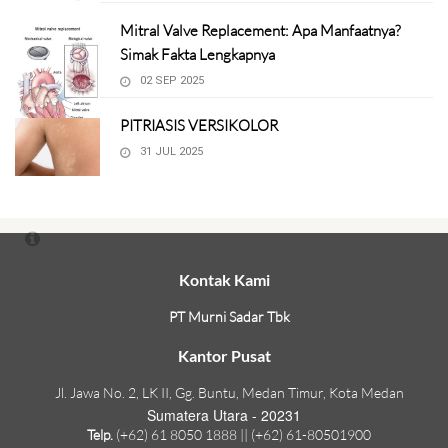
Mitral Valve Replacement: Apa Manfaatnya?
Simak Fakta Lengkapnya
02 SEP 2025
PITRIASIS VERSIKOLOR
31 JUL 2025
Kontak Kami
PT Murni Sadar Tbk
Kantor Pusat
Jl. Jawa No. 2, LK II, Gg. Buntu, Medan Timur, Kota Medan
Sumatera Utara - 20231
Telp.
(+62) 61 8050 1888 || (+62) 61-80501900