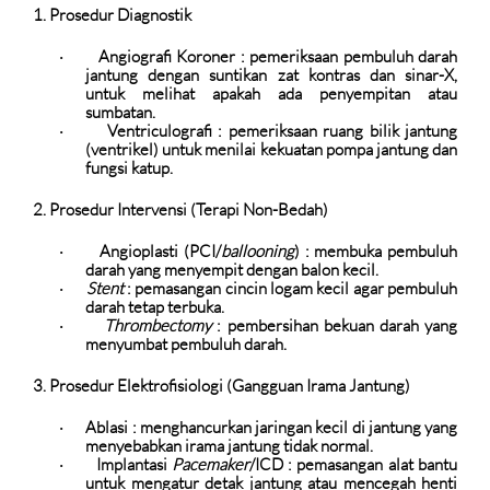
1. Prosedur Diagnostik
Angiografi Koroner
: pemeriksaan pembuluh darah
·
jantung dengan suntikan zat kontras dan sinar-X,
untuk melihat apakah ada penyempitan atau
sumbatan.
Ventriculografi
: pemeriksaan ruang bilik jantung
·
(ventrikel) untuk menilai kekuatan pompa jantung dan
fungsi katup.
2. Prosedur Intervensi (Terapi Non-Bedah)
Angioplasti (PCI/
ballooning
)
: membuka pembuluh
·
darah yang menyempit dengan balon kecil.
Stent
: pemasangan cincin logam kecil agar pembuluh
·
darah tetap terbuka.
Thrombectomy
: pembersihan bekuan darah yang
·
menyumbat pembuluh darah.
3. Prosedur Elektrofisiologi (Gangguan Irama Jantung)
Ablasi
: menghancurkan jaringan kecil di jantung yang
·
menyebabkan irama jantung tidak normal.
Implantasi
Pacemaker
/ICD
: pemasangan alat bantu
·
untuk mengatur detak jantung atau mencegah henti