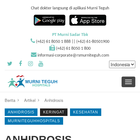
Chat dokter langsung di aplikasi Murni Teguh
PT Murni Sadar Tbk
(+62) 61 8050 1 888 || (+62) 61-80501900
(+62) 61 8050 1 800
informasi-corporate@rsmurniteguh.com
Toggle
navigati
Berita
Artikel
Anhidrosis
ANHIDROSIS
KERINGAT
KESEHATAN
MURNITEGUHHOSPITALS
ANHIDROSIS