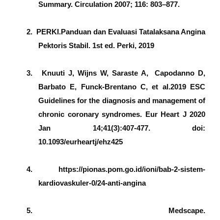
Summary. Circulation 2007; 116: 803–877.
2.
PERKI.Panduan dan Evaluasi Tatalaksana Angina
Pektoris Stabil. 1st ed. Perki, 2019
3.
Knuuti J, Wijns W, Saraste A,
Capodanno D,
Barbato E, Funck-Brentano C, et al.2019 ESC
Guidelines for the diagnosis and management of
chronic coronary syndromes. Eur Heart J 2020
Jan 14;41(3):407-477. doi:
10.1093/eurheartj/ehz425
4.
https://pionas.pom.go.id/ioni/bab-2-sistem-
kardiovaskuler-0/24-anti-angina
5.
Medscape.