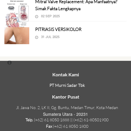
Mitral Valve Replacement: Apa Manfaatnya?
Simak Fakta Lengkapnya
02 SEP 2025
PITRIASIS VERSIKOLOR
31 JUL 2025
Kontak Kami
PT Murni Sadar Tbk
Kantor Pusat
Jl. Jawa No. 2, LK II, Gg. Buntu, Medan Timur, Kota Medan
Sumatera Utara - 20231
Telp.
(+62) 61 8050 1888 || (+62) 61-80501900
Fax
(+62) 61 8050 1800