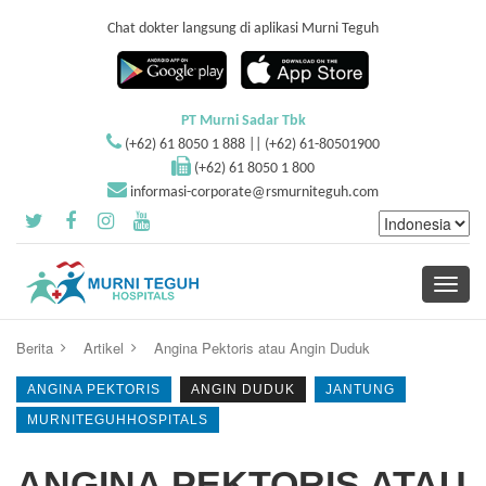
Chat dokter langsung di aplikasi Murni Teguh
PT Murni Sadar Tbk
(+62) 61 8050 1 888 || (+62) 61-80501900
(+62) 61 8050 1 800
informasi-corporate@rsmurniteguh.com
Toggle
navigati
Berita
Artikel
Angina Pektoris atau Angin Duduk
ANGINA PEKTORIS
ANGIN DUDUK
JANTUNG
MURNITEGUHHOSPITALS
ANGINA PEKTORIS ATAU