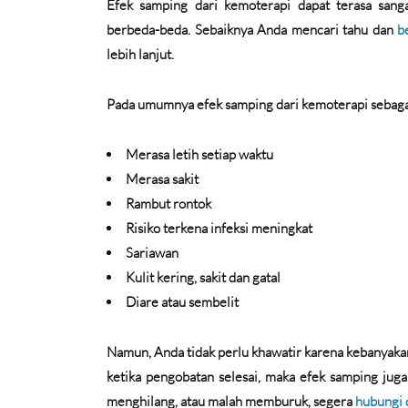
Efek samping dari kemoterapi dapat terasa san
berbeda-beda. Sebaiknya Anda mencari tahu dan
b
lebih lanjut.
Pada umumnya efek samping dari kemoterapi sebagai
Merasa letih setiap waktu
Merasa sakit
Rambut rontok
Risiko terkena infeksi meningkat
Sariawan
Kulit kering, sakit dan gatal
Diare atau sembelit
Namun, Anda tidak perlu khawatir karena kebanyakan
ketika pengobatan selesai, maka efek samping jug
menghilang, atau malah memburuk, segera
hubungi 