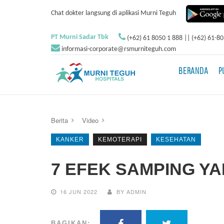
Chat dokter langsung di aplikasi Murni Teguh
PT Murni Sadar Tbk
(+62) 61 8050 1 888 || (+62) 61-8
informasi-corporate@rsmurniteguh.com
BERANDA
P
Berita
Video
KANKER
KEMOTERAPI
KESEHATAN
7 EFEK SAMPING Y
16 JUN 2022
BY ADMIN
BAGIKAN: