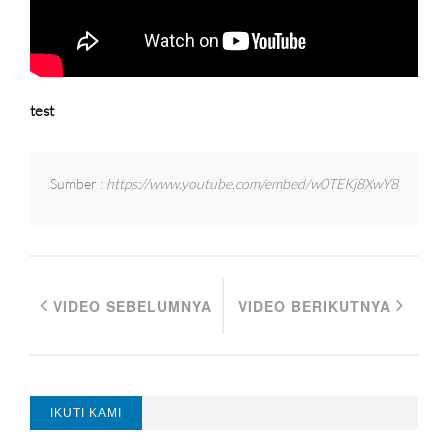
test
Sumber :
https://www.youtube.com/embed/w0TEKj8XwY8
VIDEO SEBELUMNYA
VIDEO BERIKUTNYA
IKUTI KAMI