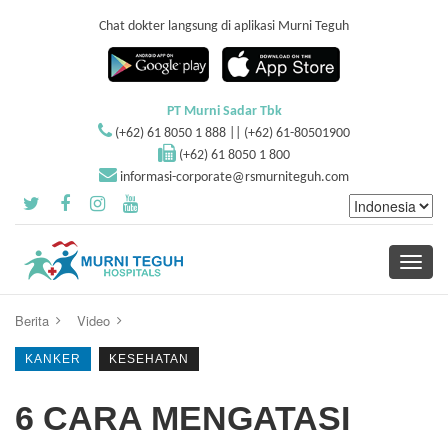
Chat dokter langsung di aplikasi Murni Teguh
PT Murni Sadar Tbk
(+62) 61 8050 1 888 || (+62) 61-80501900
(+62) 61 8050 1 800
informasi-corporate@rsmurniteguh.com
Toggle
navigati
Berita
Video
KANKER
KESEHATAN
6 CARA MENGATASI