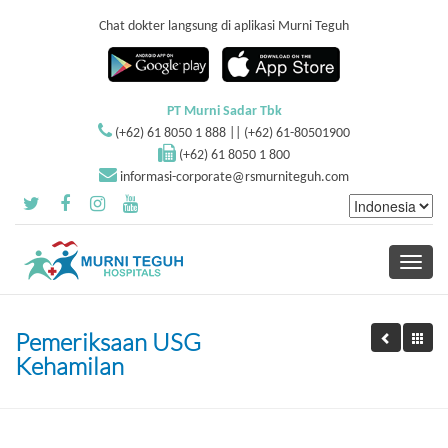
Chat dokter langsung di aplikasi Murni Teguh
PT Murni Sadar Tbk
(+62) 61 8050 1 888 || (+62) 61-80501900
(+62) 61 8050 1 800
informasi-corporate@rsmurniteguh.com
Toggle
navigati
Pemeriksaan USG
Kehamilan