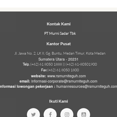
Kontak Kami
PT Murni Sadar Tbk
Kantor Pusat
Jl. Jawa No. 2, LK II, Gg. Buntu, Medan Timur, Kota Medan
Sumatera Utara - 20231
Telp.
(+62) 61 8050 1888 || (+62) 61-80501900
Fax
(+62) 61 8050 1800
website:
www.rsmurniteguh.com
email:
informasi-corporate@rsmurniteguh.com
informasi lowongan pekerjaan :
humanresources@rsmurniteguh.co
Ikuti Kami