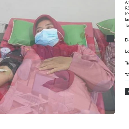
Am
RS
Ko
ke
Ta
D
Lo
Ta
TA