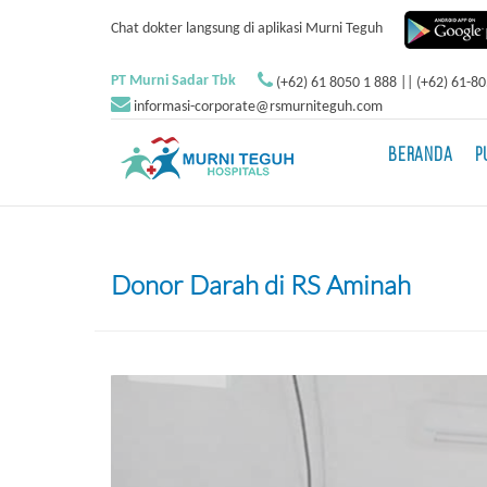
Chat dokter langsung di aplikasi Murni Teguh
PT Murni Sadar Tbk
(+62) 61 8050 1 888 || (+62) 61-8
informasi-corporate@rsmurniteguh.com
BERANDA
P
Donor Darah di RS Aminah