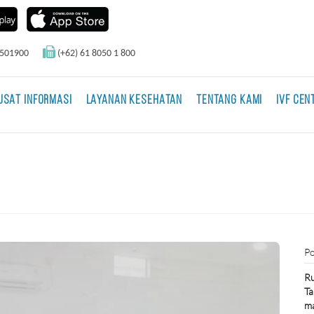
0501900
(+62) 61 8050 1 800
USAT INFORMASI
LAYANAN KESEHATAN
TENTANG KAMI
IVF CEN
Po
Ru
Ta
ma