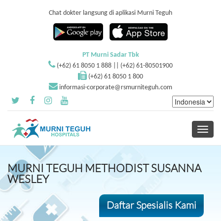
Chat dokter langsung di aplikasi Murni Teguh
PT Murni Sadar Tbk
(+62) 61 8050 1 888 || (+62) 61-80501900
(+62) 61 8050 1 800
informasi-corporate@rsmurniteguh.com
Toggle
navigati
MURNI TEGUH METHODIST SUSANNA
WESLEY
Daftar Spesialis Kami