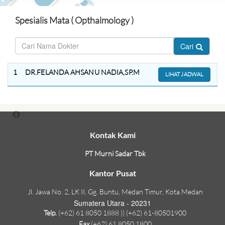
Spesialis Mata ( Opthalmology )
Cari
1
DR.FELANDA AHSANU NADIA,SP.M
LIHAT JADWAL
Kontak Kami
PT Murni Sadar Tbk
Kantor Pusat
Jl. Jawa No. 2, LK II, Gg. Buntu, Medan Timur, Kota Medan
Sumatera Utara - 20231
Telp.
(+62) 61 8050 1888 || (+62) 61-80501900
Fax
(+62) 61 8050 1800