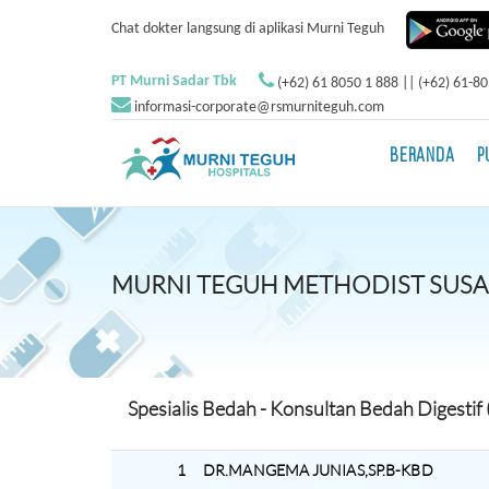
Chat dokter langsung di aplikasi Murni Teguh
PT Murni Sadar Tbk
(+62) 61 8050 1 888 || (+62) 61-8
informasi-corporate@rsmurniteguh.com
BERANDA
P
MURNI TEGUH METHODIST SUS
Spesialis Bedah - Konsultan Bedah Digestif 
1
DR.MANGEMA JUNIAS,SP.B-KBD