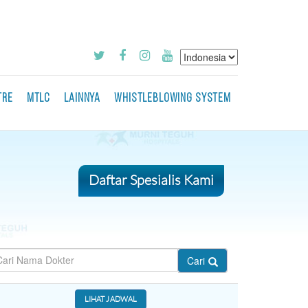
TRE
MTLC
LAINNYA
WHISTLEBLOWING SYSTEM
Daftar Spesialis Kami
Cari
LIHAT JADWAL