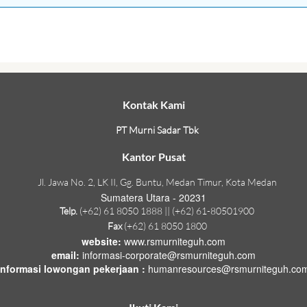
Kontak Kami
PT Murni Sadar Tbk
Kantor Pusat
Jl. Jawa No. 2, LK II, Gg. Buntu, Medan Timur, Kota Medan
Sumatera Utara - 20231
Telp.
(+62) 61 8050 1888 || (+62) 61-80501900
Fax
(+62) 61 8050 1800
website:
www.rsmurniteguh.com
email:
informasi-corporate@rsmurniteguh.com
informasi lowongan pekerjaan :
humanresources@rsmurniteguh.co