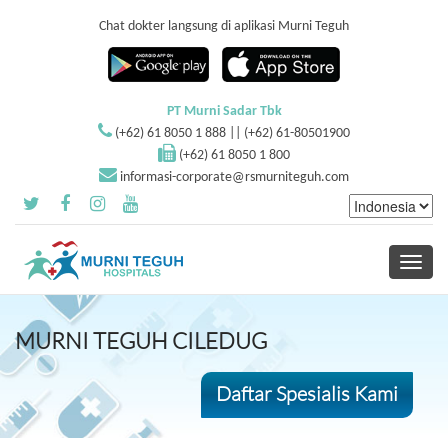
Chat dokter langsung di aplikasi Murni Teguh
PT Murni Sadar Tbk
(+62) 61 8050 1 888 || (+62) 61-80501900
(+62) 61 8050 1 800
informasi-corporate@rsmurniteguh.com
Toggle
navigati
MURNI TEGUH CILEDUG
Daftar Spesialis Kami