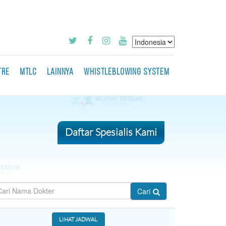
TRE
MTLC
LAINNYA
WHISTLEBLOWING SYSTEM
Daftar Spesialis Kami
Cari
LIHAT JADWAL