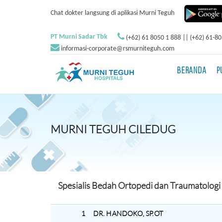
Chat dokter langsung di aplikasi Murni Teguh
PT Murni Sadar Tbk
(+62) 61 8050 1 888 || (+62) 61-8
informasi-corporate@rsmurniteguh.com
BERANDA
P
MURNI TEGUH CILEDUG
Spesialis Bedah Ortopedi dan Traumatologi
1
DR. HANDOKO, SP.OT