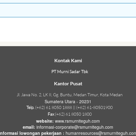
Kontak Kami
PT Murni Sadar Tbk
Kantor Pusat
Jl. Jawa No. 2, LK II, Gg. Buntu, Medan Timur, Kota Medan
Sumatera Utara - 20231
Telp.
(+62) 61 8050 1888 || (+62) 61-80501900
Fax
(+62) 61 8050 1800
website:
www.rsmurniteguh.com
email:
informasi-corporate@rsmurniteguh.com
informasi lowongan pekerjaan :
humanresources@rsmurniteguh.co