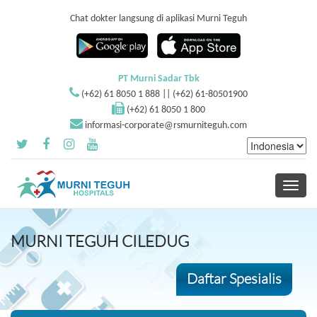
Chat dokter langsung di aplikasi Murni Teguh
PT Murni Sadar Tbk
(+62) 61 8050 1 888 || (+62) 61-80501900
(+62) 61 8050 1 800
informasi-corporate@rsmurniteguh.com
Toggle
navigati
MURNI TEGUH CILEDUG
Daftar Spesialis