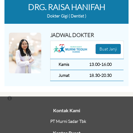
DRG. RAISA HANIFAH
Dokter Gigi ( Dentist )
JADWAL DOKTER
Buat Janji
Kamis
13.00-16.00
Jumat
18.30-20.30
Kontak Kami
PT Murni Sadar Tbk
Kantor Pusat