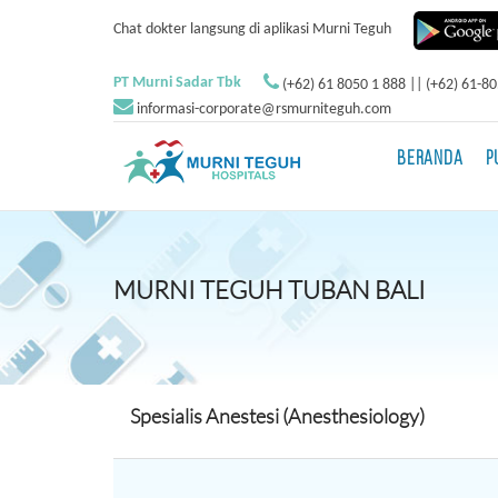
Chat dokter langsung di aplikasi Murni Teguh
PT Murni Sadar Tbk
(+62) 61 8050 1 888 || (+62) 61-8
informasi-corporate@rsmurniteguh.com
BERANDA
P
MURNI TEGUH TUBAN BALI
Spesialis Anestesi (Anesthesiology)