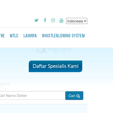
TRE
MTLC
LAINNYA
WHISTLEBLOWING SYSTEM
Daftar Spesialis Kami
Cari