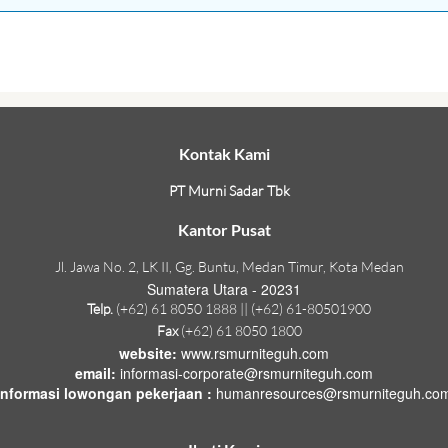
Kontak Kami
PT Murni Sadar Tbk
Kantor Pusat
Jl. Jawa No. 2, LK II, Gg. Buntu, Medan Timur, Kota Medan
Sumatera Utara - 20231
Telp.
(+62) 61 8050 1888 || (+62) 61-80501900
Fax
(+62) 61 8050 1800
website:
www.rsmurniteguh.com
email:
informasi-corporate@rsmurniteguh.com
informasi lowongan pekerjaan :
humanresources@rsmurniteguh.co