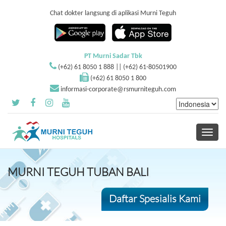
Chat dokter langsung di aplikasi Murni Teguh
PT Murni Sadar Tbk
(+62) 61 8050 1 888 || (+62) 61-80501900
(+62) 61 8050 1 800
informasi-corporate@rsmurniteguh.com
Toggle
navigati
MURNI TEGUH TUBAN BALI
Daftar Spesialis Kami