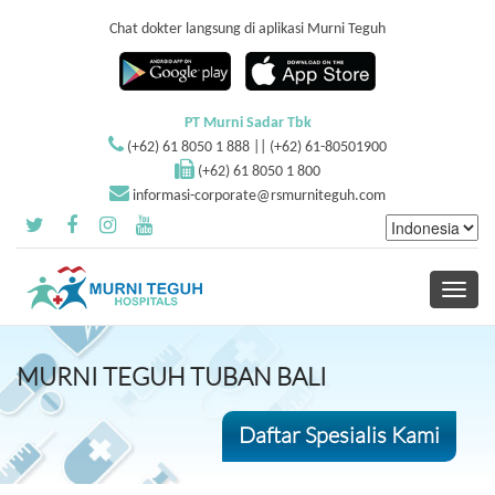
Chat dokter langsung di aplikasi Murni Teguh
PT Murni Sadar Tbk
(+62) 61 8050 1 888 || (+62) 61-80501900
(+62) 61 8050 1 800
informasi-corporate@rsmurniteguh.com
Toggle
navigati
MURNI TEGUH TUBAN BALI
Daftar Spesialis Kami