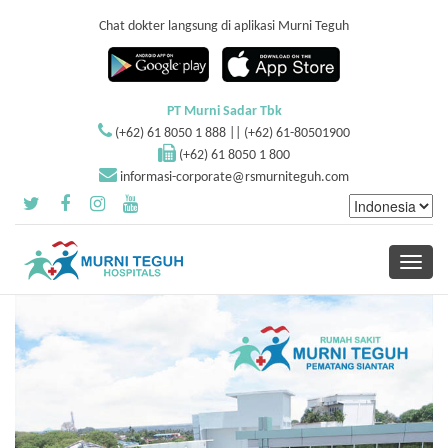
Chat dokter langsung di aplikasi Murni Teguh
PT Murni Sadar Tbk
(+62) 61 8050 1 888 || (+62) 61-80501900
(+62) 61 8050 1 800
informasi-corporate@rsmurniteguh.com
Toggle
navigati