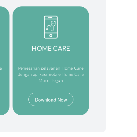
HOME CARE
a
Pemesanan pelayanan Home Care
dengan aplikasi mobile Home Care
Murni Teguh
Download Now