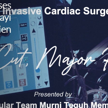
es
yi
en