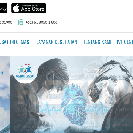
0501900
(+62) 61 8050 1 800
USAT INFORMASI
LAYANAN KESEHATAN
TENTANG KAMI
IVF CEN