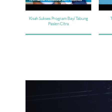
yi Tabung
Testimoni Armi Oei UKA
T