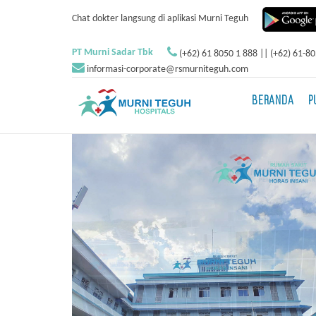
Chat dokter langsung di aplikasi Murni Teguh
PT Murni Sadar Tbk
(+62) 61 8050 1 888 || (+62) 61-8
informasi-corporate@rsmurniteguh.com
BERANDA
P