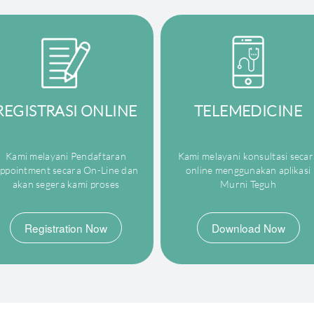
REGISTRASI ONLINE
TELEMEDICINE
Kami melayani Pendaftaran
Kami melayani konsultasi secar
ppointment secara On-Line dan
online menggunakan aplikasi
akan segera kami proses
Murni Teguh
Registration Now
Download Now