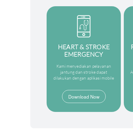
HEART & STROKE
EMERGENCY
Kami menyediakan pelayanan
jantung dan stroke dapat
A
dilakukan dengan aplikasi mobile
Download Now