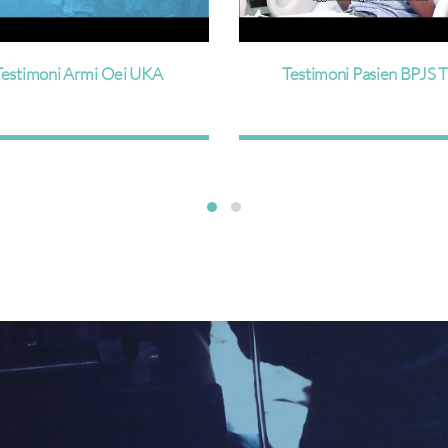
estimoni Pasien BPJS TK
Testimoni Kanker Anak Se
Bersama Smilingkids