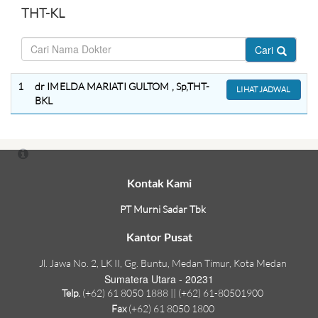
THT-KL
Cari
1
dr IMELDA MARIATI GULTOM , Sp,THT-
LIHAT JADWAL
BKL
Kontak Kami
PT Murni Sadar Tbk
Kantor Pusat
Jl. Jawa No. 2, LK II, Gg. Buntu, Medan Timur, Kota Medan
Sumatera Utara - 20231
Telp.
(+62) 61 8050 1888 || (+62) 61-80501900
Fax
(+62) 61 8050 1800