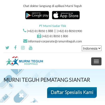
Chat dokter langsung di aplikasi Murni Teguh
PT Murni Sadar Tbk
(+62) 61 8050 1 888 || (+62) 61-80501900
(+62) 61 8050 1 800
informasi-corporate@rsmurniteguh.com
Toggle
navigati
MURNI TEGUH PEMATANG SIANTAR
Daftar Spesialis Kami